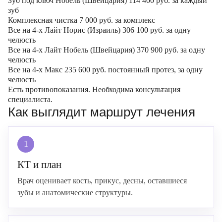
Зуб под ключ Нобель (Швейцария)
114 400
руб.
за каждый
зуб
Комплексная чистка
7 000
руб.
за комплекс
Все на 4-х Лайт Норис (Израиль)
306 100
руб.
за одну
челюсть
Все на 4-х Лайт Нобель (Швейцария)
370 900
руб.
за одну
челюсть
Все на 4-х Макс
235 600
руб.
постоянный протез, за одну
челюсть
Есть противопоказания. Необходима консультация
специалиста.
Как выглядит маршрут лечения
1
КТ и план
Врач оценивает кость, прикус, десны, оставшиеся
зубы и анатомические структуры.